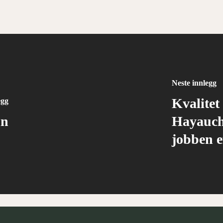
Neste innlegg
Kvalitet
egg
nn
Hayauchi
jobben e