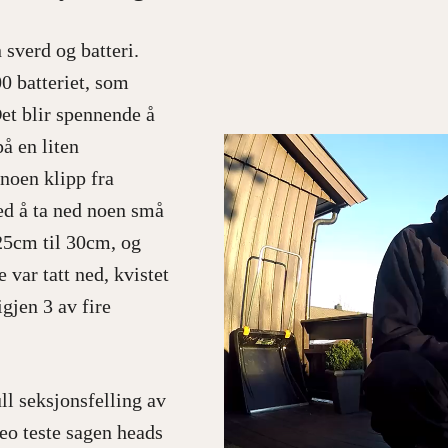
 sverd og batteri.
0 batteriet, som
et blir spennende å
å en liten
 noen klipp fra
ed å ta ned noen små
25cm til 30cm, og
 var tatt ned, kvistet
gjen 3 av fire
ll seksjonsfelling av
eo teste sagen heads