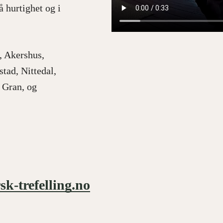
 hurtighet og i
o, Akershus,
tad, Nittedal,
 Gran, og
k-trefelling.no