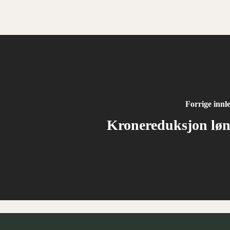
Forrige innl
Kronereduksjon lø