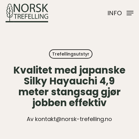
Skip
INFO
to
main
content
Trefellingsutstyr
Kvalitet med japanske
Silky Hayauchi 4,9
meter stangsag gjør
jobben effektiv
Av
kontakt@norsk-trefelling.no