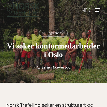
Skip
INFO
to
main
content
Stillingsannonser
Vi søker kontormedarbeider
i Oslo
Av
Simen Nævestad
Norsk Trefelling søker en strukturert og