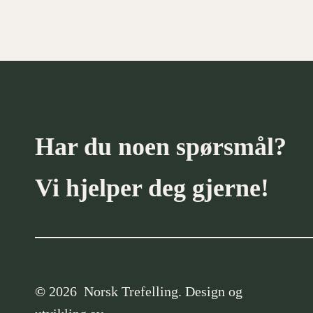
…
Simen Nævestad
0
Har du noen spørsmål?
Vi hjelper deg gjerne!
©
2026
Norsk Trefelling. Design og