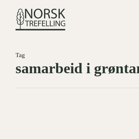
Skip
to
main
content
Tag
samarbeid i grønta
Underleverandør
OPPDRAG