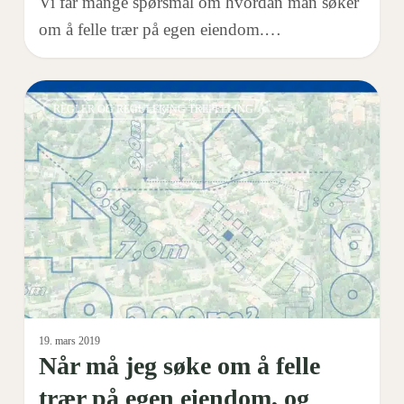
Vi får mange spørsmål om hvordan man søker
om å felle trær på egen eiendom.…
Når
0
REGLER OG REGULERING TREFELLING
må
jeg
søke
om
å
felle
trær
på
egen
19. mars 2019
Når må jeg søke om å felle
eiendom,
og
trær på egen eiendom, og