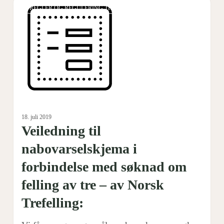
0
REGLER OG REGULERING TREFELLING
til
nabovarselskjema
i
forbindelse
med
søknad
om
18. juli 2019
felling
Veiledning til
av
nabovarselskjema i
tre
–
forbindelse med søknad om
av
felling av tre – av Norsk
Norsk
Trefelling:
Trefelling: