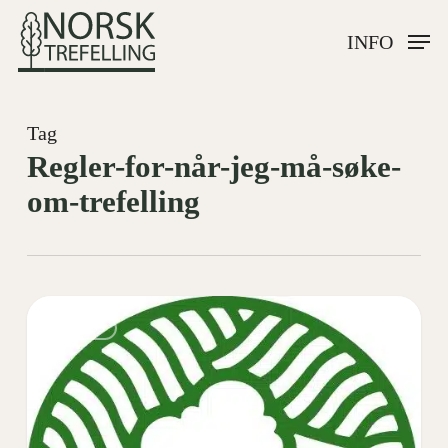
Skip
INFO
to
main
content
Tag
Regler-for-når-jeg-må-søke-
om-trefelling
Medlem
0
OM OSS
i
Norske
Anleggsgartnere!