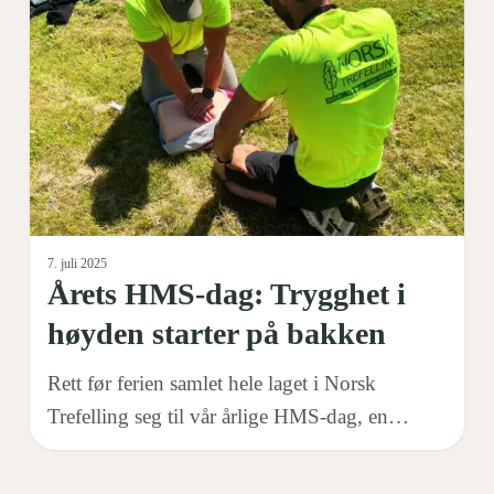
dag:
Trygghet
i
høyden
starter
på
bakken
7. juli 2025
Årets HMS-dag: Trygghet i
høyden starter på bakken
Rett før ferien samlet hele laget i Norsk
Trefelling seg til vår årlige HMS-dag, en…