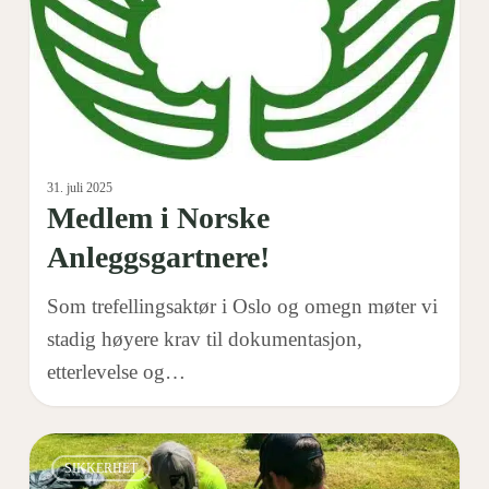
31. juli 2025
Medlem i Norske
Anleggsgartnere!
Som trefellingsaktør i Oslo og omegn møter vi
stadig høyere krav til dokumentasjon,
etterlevelse og…
Årets
0
SIKKERHET
HMS-