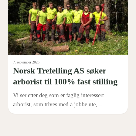
søker
arborist
til
100%
fast
stilling
7. september 2025
Norsk Trefelling AS søker
arborist til 100% fast stilling
Vi ser etter deg som er faglig interessert
arborist, som trives med å jobbe ute,…