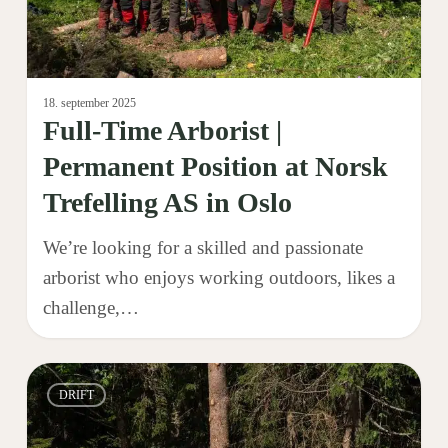
at
Norsk
Trefelling
AS
18. september 2025
Full-Time Arborist |
in
Oslo
Permanent Position at Norsk
Trefelling AS in Oslo
We’re looking for a skilled and passionate
arborist who enjoys working outdoors, likes a
challenge,…
Norsk
0
DRIFT
Trefelling
AS