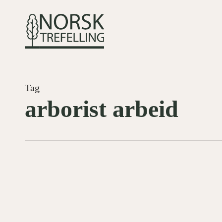
Skip
to
main
content
Tag
arborist arbeid
Full-
DRIFT