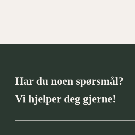
Vi ser etter deg som er faglig interessert
arborist, som trives med å jobbe ute,…
Simen Nævestad
0
Har du noen spørsmål?
Vi hjelper deg gjerne!